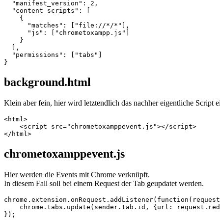
  "manifest_version": 2,

  "content_scripts": [

    {

      "matches": ["file://*/*"],

      "js": ["chrometoxampp.js"]

    }

  ],

  "permissions": ["tabs"]

}
background.html
Klein aber fein, hier wird letztendlich das nachher eigentliche Script
<html>

    <script src="chrometoxamppevent.js"></script>

</html>
chrometoxamppevent.js
Hier werden die Events mit Chrome verknüpft.
In diesem Fall soll bei einem Request der Tab geupdatet werden.
chrome.extension.onRequest.addListener(function(request
    chrome.tabs.update(sender.tab.id, {url: request.red
});