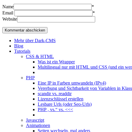
Name
*
Email
*
Website
Mehr über Dark-CMS
Blog
Tutorials
CSS & HTML
Was ist ein Wrapper
Multilingual nur mit HTML und CSS (und ein wen
PHP
Eine IP in Farben umwandeln (IPv4)
Vererbung und Sichtbarkeit von Variablen in Klas
scandir vs. readdir
Lizenzschlüssel erstellen
Lesbare Urls (oder Seo-Urls)
PHP ‚ vs.“ vs. <<<
Javascript
Animationen
Seiten wechseln, mal anders