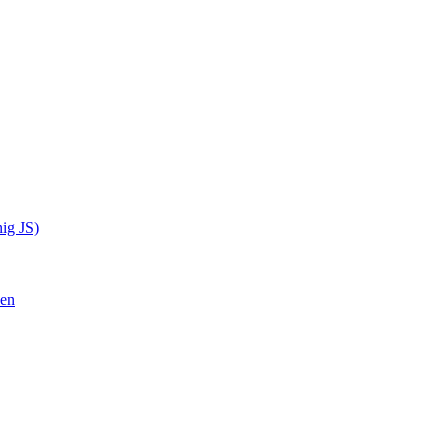
ig JS)
sen