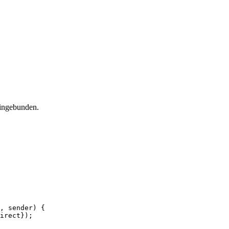
 eingebunden.
, sender) {

irect});
