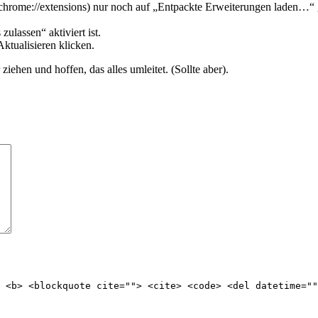
(chrome://extensions) nur noch auf „Entpackte Erweiterungen laden…“ g
ulassen“ aktiviert ist.
ktualisieren klicken.
hen und hoffen, das alles umleitet. (Sollte aber).
 <b> <blockquote cite=""> <cite> <code> <del datetime=""