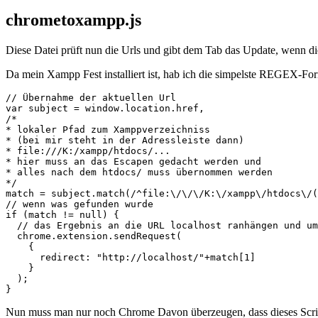
chrometoxampp.js
Diese Datei prüft nun die Urls und gibt dem Tab das Update, wenn di
Da mein Xampp Fest installiert ist, hab ich die simpelste REGEX-Fo
// Übernahme der aktuellen Url

var subject = window.location.href,

/*

* lokaler Pfad zum Xamppverzeichniss

* (bei mir steht in der Adressleiste dann)

* file:///K:/xampp/htdocs/...

* hier muss an das Escapen gedacht werden und

* alles nach dem htdocs/ muss übernommen werden

*/

match = subject.match(/^file:\/\/\/K:\/xampp\/htdocs\/(
// wenn was gefunden wurde

if (match != null) {

  // das Ergebnis an die URL localhost ranhängen und um
  chrome.extension.sendRequest(

    {

      redirect: "http://localhost/"+match[1]

    }

  );

}
Nun muss man nur noch Chrome Davon überzeugen, dass dieses Script