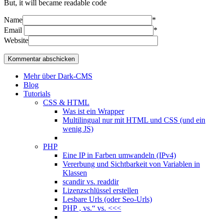
But, it will became readable code
Name
*
Email
*
Website
Mehr über Dark-CMS
Blog
Tutorials
CSS & HTML
Was ist ein Wrapper
Multilingual nur mit HTML und CSS (und ein
wenig JS)
PHP
Eine IP in Farben umwandeln (IPv4)
Vererbung und Sichtbarkeit von Variablen in
Klassen
scandir vs. readdir
Lizenzschlüssel erstellen
Lesbare Urls (oder Seo-Urls)
PHP ‚ vs.“ vs. <<<