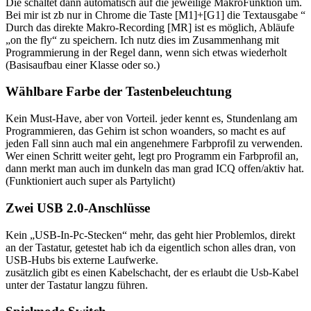
Die schaltet dann automatisch auf die jeweilige MakroFunktion um.
Bei mir ist zb nur in Chrome die Taste [M1]+[G1] die Textausgabe “
Durch das direkte Makro-Recording [MR] ist es möglich, Abläufe
„on the fly“ zu speichern. Ich nutz dies im Zusammenhang mit
Programmierung in der Regel dann, wenn sich etwas wiederholt
(Basisaufbau einer Klasse oder so.)
Wählbare Farbe der Tastenbeleuchtung
Kein Must-Have, aber von Vorteil. jeder kennt es, Stundenlang am
Programmieren, das Gehirn ist schon woanders, so macht es auf
jeden Fall sinn auch mal ein angenehmere Farbprofil zu verwenden.
Wer einen Schritt weiter geht, legt pro Programm ein Farbprofil an,
dann merkt man auch im dunkeln das man grad ICQ offen/aktiv hat.
(Funktioniert auch super als Partylicht)
Zwei USB 2.0-Anschlüsse
Kein „USB-In-Pc-Stecken“ mehr, das geht hier Problemlos, direkt
an der Tastatur, getestet hab ich da eigentlich schon alles dran, von
USB-Hubs bis externe Laufwerke.
zusätzlich gibt es einen Kabelschacht, der es erlaubt die Usb-Kabel
unter der Tastatur langzu führen.